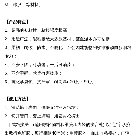
料、橡胶…等材料。
【产品特点】
1、超强的初粘性，粘接强度极高；
2、用途广泛，能粘接绝大多数基材，甚至湿木亦可粘接；
3、柔韧、耐候、防水、不脆化，不会因建筑物的收缩移动而影响粘
附力；
4、不会下陷，可填缝，干后可油漆；
5、不含甲醛、苯等有害物质；
6、抗化学腐蚀、抗严寒、耐高温(-20度~+90度)
【使用方法】
1、清洁施工表面，确保无油污及污垢；
2、切开管口，套上胶嘴，用密封枪挤出；
- 干式粘接法：(适用较轻物料和承受压力轻的接合处) 以“之”字形挤
出数行免钉胶，每行相隔40厘米；用带胶的一面压向粘接处，再轻