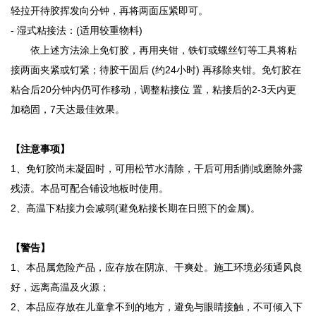
轻拉开待胶挥发向分钟，再将两面压紧即可。
-
湿式粘接法：(适用较重物料)
依上述方法涂上免钉胶，再用夹钳，铁钉或螺丝钉等工具将粘
接两面夹紧或钉紧；待胶干固后 (约24小时) 再移除夹钳。免钉胶在
粘合后20分钟内仍可作移动，调整粘接位 置，粘接后的2-3天内更
加稳固，7天达最佳效果。
【注意事项】
1、免钉胶尚未凝固时，可用松节水清除，干后可用刮削或磨除外露
残渍。本品可配合铺设地板时使用。
2、高温下粘接力会减弱(避免粘接长期在日照下的金属)。
【警告】
1、本品属危险产品，应存放在阴凉、干爽处。施工环境必须通风良
好，远离高温及火源；
2、本品应存放在儿童拿不到的地方，避免与眼睛接触，不可倾入下