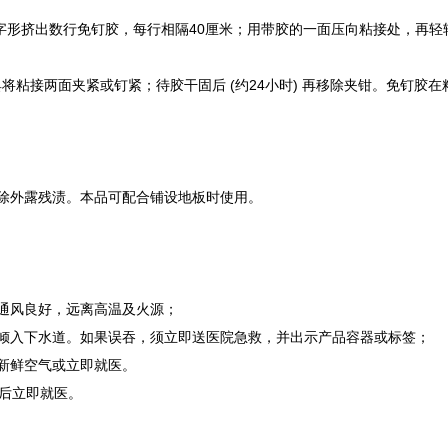
“之”字形挤出数行免钉胶，每行相隔40厘米；用带胶的一面压向粘接处，
两面夹紧或钉紧；待胶干固后 (约24小时) 再移除夹钳。免钉胶在粘合
除外露残渍。本品可配合铺设地板时使用。
通风良好，远离高温及火源；
倾入下水道。如果误吞，须立即送医院急救，并出示产品容器或标签；
新鲜空气或立即就医。
然后立即就医。