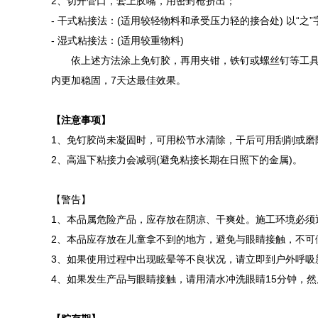
2、切开管口，套上胶嘴，用密封枪挤出；
- 干式粘接法：(适用较轻物料和承受压力轻的接合处) 以
-
湿式粘接法：(适用较重物料)
依上述方法涂上免钉胶，再用夹钳，铁钉或螺丝钉等工具将粘接
内更加稳固，7天达最佳效果。
【注意事项】
1、免钉胶尚未凝固时，可用松节水清除，干后可用刮削或磨
2、高温下粘接力会减弱(避免粘接长期在日照下的金属)。
【警告】
1、本品属危险产品，应存放在阴凉、干爽处。施工环境必须
2、本品应存放在儿童拿不到的地方，避免与眼睛接触，不可
3、如果使用过程中出现眩晕等不良状况，请立即到户外呼吸
4、如果发生产品与眼睛接触，请用清水冲洗眼睛15分钟，