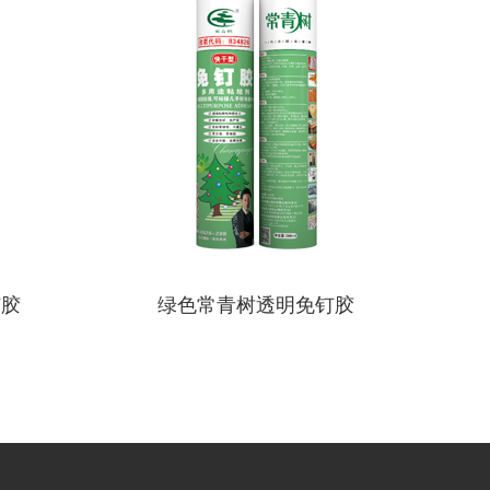
钉胶
绿色常青树透明免钉胶