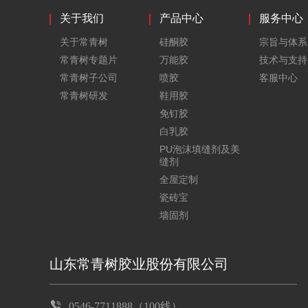
关于我们
产品中心
服务中心
关于常青树
硅酮胶
宗旨与体系
常青树专题片
万能胶
技术与支持
常青树子公司
喷胶
客服中心
常青树研发
鞋用胶
免钉胶
白乳胶
PU泡沫填缝剂及美
缝剂
全屋定制
瓷砖宝
墙固剂
山东常青树胶业股份有限公司
0546-7711888（100线）