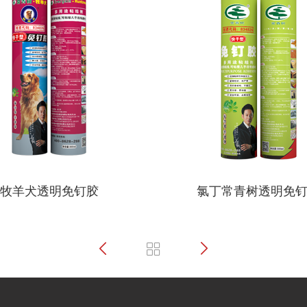
牧羊犬透明免钉胶
氯丁常青树透明免