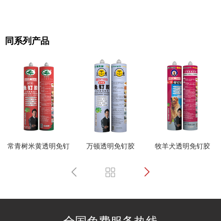
同系列产品
常青树米黄透明免钉
万顿透明免钉胶
牧羊犬透明免钉胶
胶