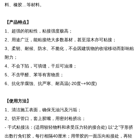
料、橡胶…等材料。
【产品特点】
1、超强的初粘性，粘接强度极高；
2、用途广泛，能粘接绝大多数基材，甚至湿木亦可粘接；
3、柔韧、耐候、防水、不脆化，不会因建筑物的收缩移动而影响粘
附力；
4、不会下陷，可填缝，干后可油漆；
5、不含甲醛、苯等有害物质；
6、抗化学腐蚀、抗严寒、耐高温(-20度~+90度)
【使用方法】
1、清洁施工表面，确保无油污及污垢；
2、切开管口，套上胶嘴，用密封枪挤出；
- 干式粘接法：(适用较轻物料和承受压力轻的接合处) 以“之”字形挤
出数行免钉胶，每行相隔40厘米；用带胶的一面压向粘接处，再轻