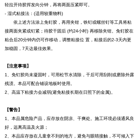
轻拉开待胶挥发向分钟，再将两面压紧即可。
- 湿式粘接法：(适用较重物料)
依上述方法涂上免钉胶，再用夹钳，铁钉或螺丝钉等工具将粘
接两面夹紧或钉紧；待胶干固后 (约24小时) 再移除夹钳。免钉胶在
粘合后20分钟内仍可作移动，调整粘接位 置，粘接后的2-3天内更
加稳固，7天达最佳效果。
【注意事项】
1、免钉胶尚未凝固时，可用松节水清除，干后可用刮削或磨除外露
残渍。本品可配合铺设地板时使用。
2、高温下粘接力会减弱(避免粘接长期在日照下的金属)。
【警告】
1、本品属危险产品，应存放在阴凉、干爽处。施工环境必须通风良
好，远离高温及火源；
2、本品应存放在儿童拿不到的地方，避免与眼睛接触，不可倾入下