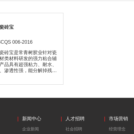
瓷砖宝
3CQS 006-2016
瓷砖宝是常青树胶业针对瓷
材类材料研发的强力粘合辅
产品具有超强粘力、耐水、
、渗透性强，能分解掉残留
土表面的脱模油，常青树瓷
查看详情
砖强力粘合辅助剂能确保瓷
落、粉刷不空鼓，这是一个
色环保的理想级材料，它成
涂刷方法简单，防霉抗碱，
异是家装工装的理想材料
新闻中心
人才招聘
市场营销
企业新闻
社会招聘
经营理念