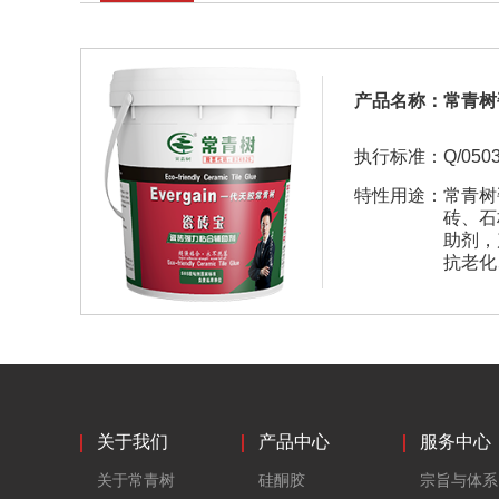
产品名称：
常青树
执行标准：
Q/050
特性用途：
常青树
砖、石
助剂，
抗老化
在混凝
砖宝瓷
砖不脱
水性绿
本低，
性能优
关于我们
产品中心
服务中心
关于常青树
硅酮胶
宗旨与体系