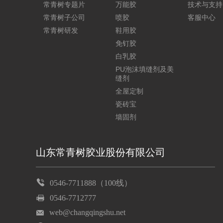
常青树专题片
万能胶
技术与支持
常青树子公司
喷胶
客服中心
常青树研发
鞋用胶
免钉胶
白乳胶
PU泡沫填缝剂及美
缝剂
全屋定制
瓷砖宝
墙固剂
山东常青树胶业股份有限公司
0546-7711888（100线）
0546-7712777
web@changqingshu.net