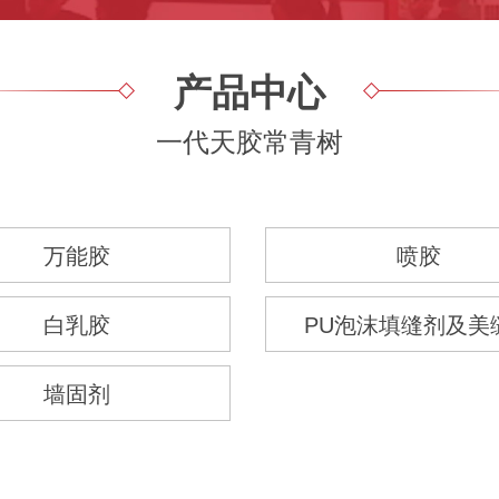
产品中心
一代天胶常青树
万能胶
喷胶
白乳胶
PU泡沫填缝剂及美
墙固剂