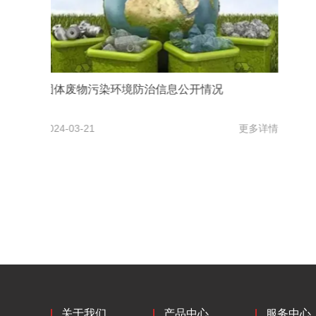
山东常青树胶业股份有限公司2020年度企业质
量信用报告
情
2021-03-01
更多详情
关于我们
产品中心
服务中心