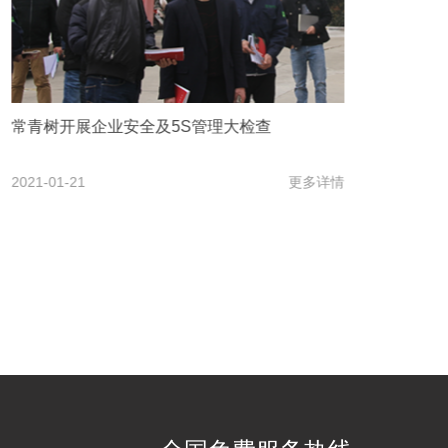
全员参与丨常青树集团非生产员工火速支援双
节前生产
2020-09-30
更多详情