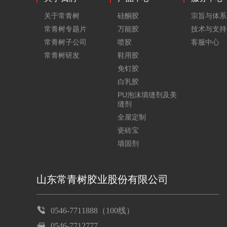
关于常青树
硅酮胶
宗旨与体系
常青树专题片
万能胶
技术与支持
常青树子公司
喷胶
客服中心
常青树研发
鞋用胶
免钉胶
白乳胶
PU泡沫填缝剂及美
缝剂
全屋定制
瓷砖宝
墙固剂
山东常青树胶业股份有限公司
0546-7711888（100线）
0546-7712777