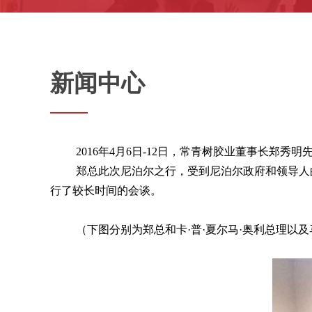
新闻中心
2016
年
4
月
6
日
-12
日，常青树胶业董事长郑秀明
郑总此次尼泊尔之行，受到尼泊尔政府和领导人的
行了较长时间的会谈。
（下图分别为郑总和卡·普·夏尔马·奥利总理以及