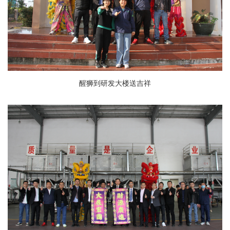
醒狮到研发大楼送吉祥