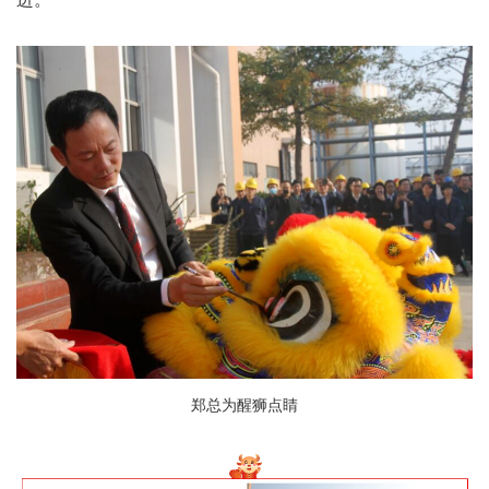
郑总为醒狮点睛