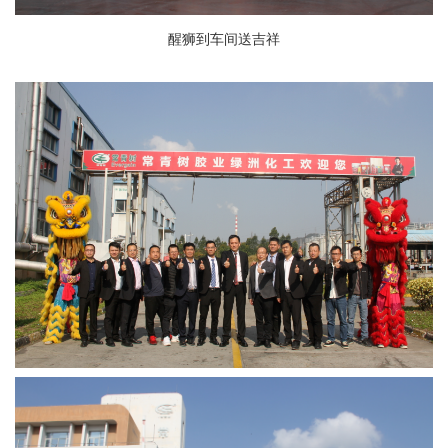
醒狮到车间
送吉祥