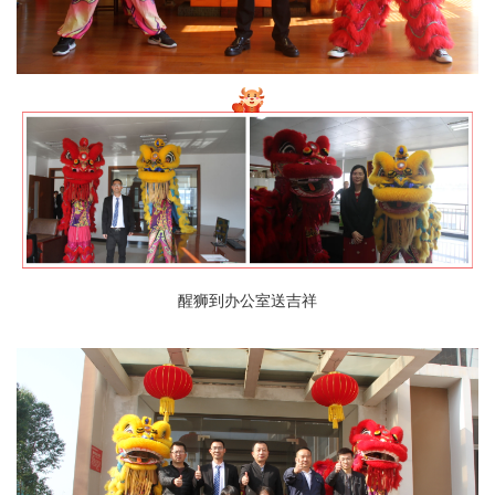
醒狮到办公室送吉祥