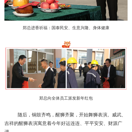
郑总进香祈福：国泰民安、生意兴隆、身体健康
郑总向全体员工派发新年红包
随后，铜鼓齐鸣，醒狮齐聚，开始舞狮表演。威武、
吉祥的醒狮表演寓意着今年好运连连、平平安安、财源广
进。