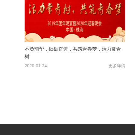
春梦，活力常青
千秋伟业添锦绣 万里鹏程展宏 
贺新春 欢天喜地迎开工！
更多详情
2019-02-16