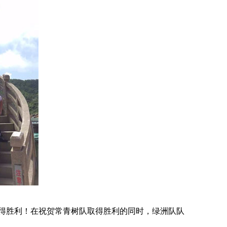
得胜利！在祝贺常青树队取得胜利的同时，绿洲队队