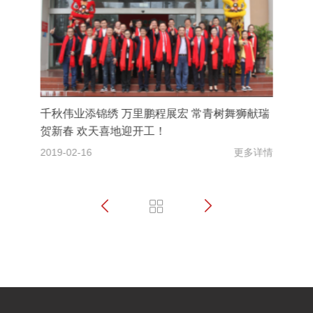
常青树舞狮献瑞
常青树胶业·绿洲化工2019年新春年
更多详情
2019-01-21