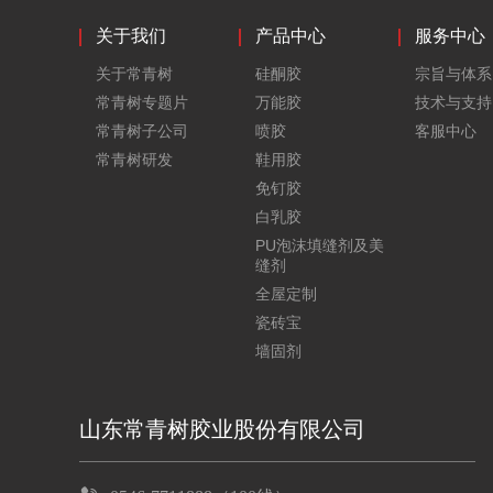
关于我们
产品中心
服务中心
关于常青树
硅酮胶
宗旨与体系
常青树专题片
万能胶
技术与支持
常青树子公司
喷胶
客服中心
常青树研发
鞋用胶
免钉胶
白乳胶
PU泡沫填缝剂及美
缝剂
全屋定制
瓷砖宝
墙固剂
山东常青树胶业股份有限公司