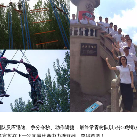
队反应迅速、争分夺秒、动作矫捷，最终常青树队以
5
分
50
秒取
并宣誓在下一次拓展比赛中力挫群雄、夺得首魁！