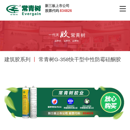
新三板上市公司
股票代码
834826
建筑胶系列
丨
常青树G-358快干型中性防霉硅酮胶