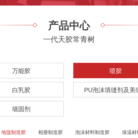
产品中心
一代天胶常青树
万能胶
喷胶
白乳胶
PU泡沫填缝剂及美
墙固剂
地毯制造胶
相册制造胶
泡沫材料制造胶
保温材