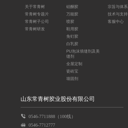
关于常青树
硅酮胶
宗旨与体系
常青树专题片
万能胶
技术与支持
常青树子公司
喷胶
客服中心
常青树研发
鞋用胶
免钉胶
白乳胶
PU泡沫填缝剂及美
缝剂
全屋定制
瓷砖宝
墙固剂
山东常青树胶业股份有限公司
0546-7711888（100线）
0546-7712777